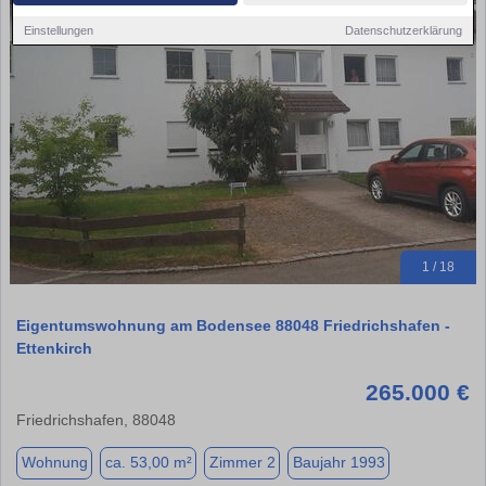
Einstellungen
Datenschutzerklärung
1 / 18
Eigentumswohnung am Bodensee 88048 Friedrichshafen -
Ettenkirch
265.000 €
Friedrichshafen, 88048
Wohnung
ca. 53,00 m²
Zimmer 2
Baujahr 1993