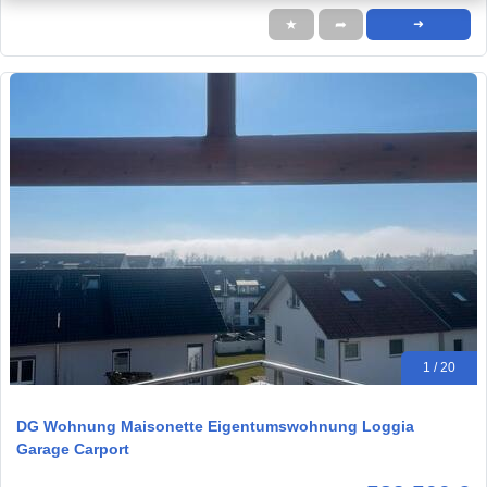
★
➦
➜
1 / 20
DG Wohnung Maisonette Eigentumswohnung Loggia
Garage Carport