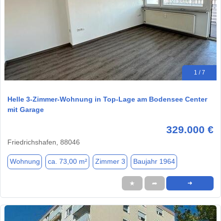
1 / 7
Helle 3-Zimmer-Wohnung in Top-Lage am Bodensee Center
mit Garage
329.000 €
Friedrichshafen, 88046
Wohnung
ca. 73,00 m²
Zimmer 3
Baujahr 1964
★
➦
➜