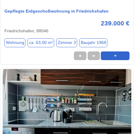
Gepflegte Erdgeschoßwohnung in Friedrichshafen
239.000 €
Friedrichshafen, 88046
Wohnung
ca. 63,00 m²
Zimmer 3
Baujahr 1968
★
➦
➜