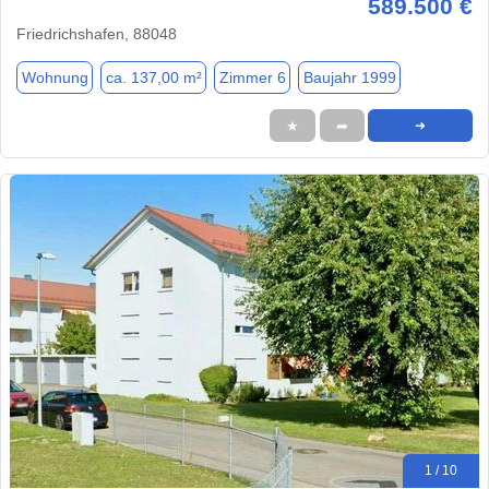
589.500 €
Friedrichshafen, 88048
Wohnung
ca. 137,00 m²
Zimmer 6
Baujahr 1999
★
➦
➜
1 / 10