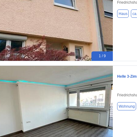
Friedrichsh
Haus
ca
1 / 9
Helle 3-Zi
Friedrichsh
Wohnung