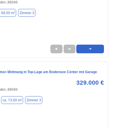
afen, 88046
. 68,00 m²
Zimmer 3
★
➦
➜
mmer-Wohnung in Top-Lage am Bodensee Center mit Garage
329.000 €
afen, 88046
ca. 73,00 m²
Zimmer 3