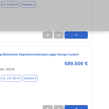
ca. 53,00 m²
Zimmer 2
★
➦
➜
 Maisonette Eigentumswohnung Loggia Garage Carport
589.500 €
afen, 88048
ca. 137,00 m²
Zimmer 6
★
➦
➜