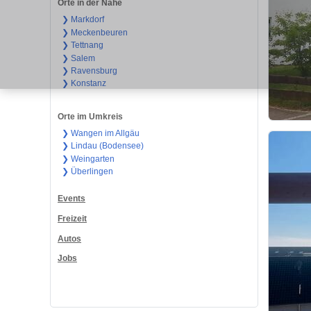
Orte in der Nähe
❯ Markdorf
❯ Meckenbeuren
❯ Tettnang
❯ Salem
❯ Ravensburg
❯ Konstanz
Orte im Umkreis
❯ Wangen im Allgäu
❯ Lindau (Bodensee)
❯ Weingarten
❯ Überlingen
Events
Freizeit
Autos
Jobs