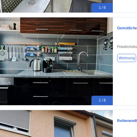
1 / 6
Gemütliche
Friedrichsh
Wohnung
1 / 8
Reihenendh