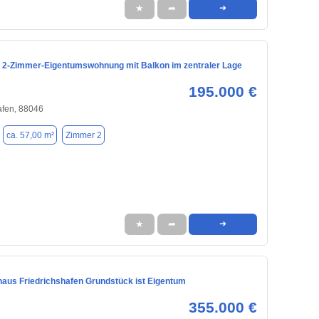
★
➦
➜
 2-Zimmer-Eigentumswohnung mit Balkon im zentraler Lage
195.000 €
afen, 88046
ca. 57,00 m²
Zimmer 2
★
➦
➜
aus Friedrichshafen Grundstück ist Eigentum
355.000 €