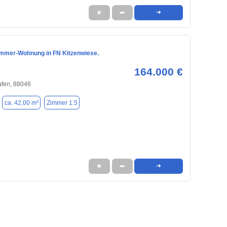
★
➦
➜
Zimmer-Wohnung in FN Kitzenwiese.
164.000 €
afen, 88046
ca. 42,00 m²
Zimmer 1.5
★
➦
➜