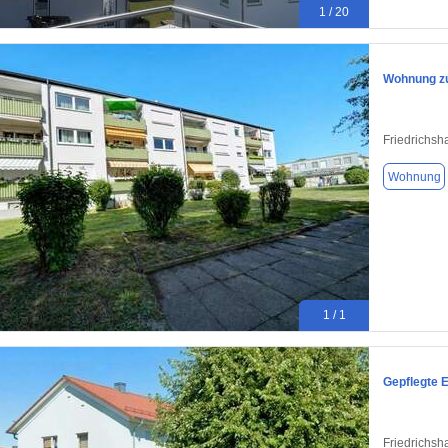
1 / 20
Wohnung zu
Friedrichsh
Wohnung
1 / 1
Gepflegte 
Friedrichsh