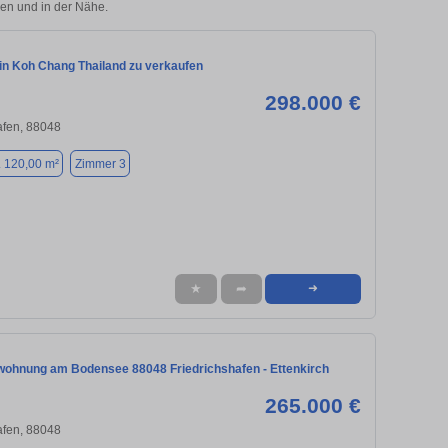
en und in der Nähe.
in Koh Chang Thailand zu verkaufen
298.000 €
afen, 88048
. 120,00 m²
Zimmer 3
★
➦
➜
ohnung am Bodensee 88048 Friedrichshafen - Ettenkirch
265.000 €
afen, 88048