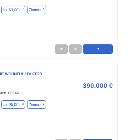
ca. 63,00 m²
Zimmer 3
★
➦
➜
IT WOHNFÜHLFAKTOR
390.000 €
afen, 88046
ca. 95,00 m²
Zimmer 3