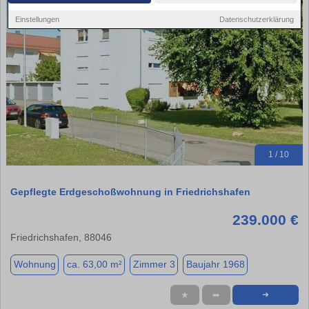
Einstellungen
Datenschutzerklärung
1 / 10
Gepflegte Erdgeschoßwohnung in Friedrichshafen
239.000 €
Friedrichshafen, 88046
Wohnung
ca. 63,00 m²
Zimmer 3
Baujahr 1968
★
➦
➜