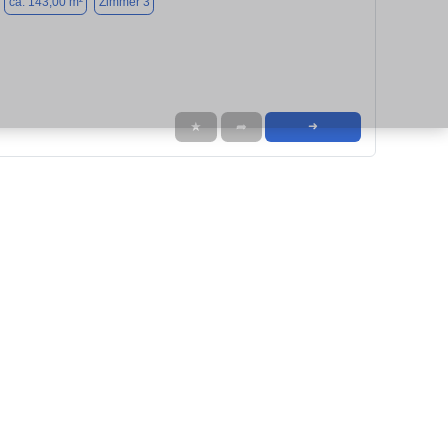
ca. 143,00 m²
Zimmer 3
★
➦
➜