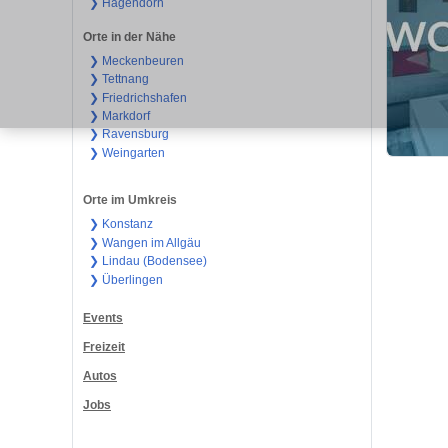
❯ Hagendorn
Orte in der Nähe
❯ Meckenbeuren
❯ Tettnang
❯ Friedrichshafen
❯ Markdorf
❯ Ravensburg
❯ Weingarten
Orte im Umkreis
❯ Konstanz
❯ Wangen im Allgäu
❯ Lindau (Bodensee)
❯ Überlingen
Events
Freizeit
Autos
Jobs