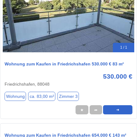
1 / 1
Wohnung zum Kaufen in Friedrichshafen 530.000 € 83 m²
530.000 €
Friedrichshafen, 88048
Wohnung
ca. 83,00 m²
Zimmer 3
★
➦
➜
Wohnung zum Kaufen in Friedrichshafen 654.000 € 143 m²