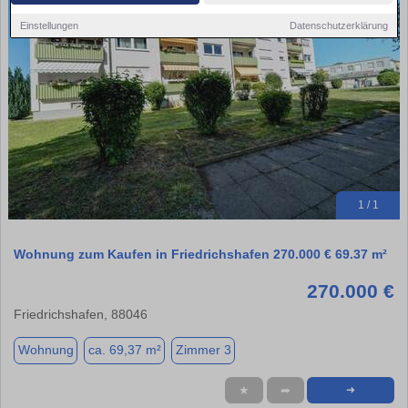
Einstellungen
Datenschutzerklärung
1 / 1
Wohnung zum Kaufen in Friedrichshafen 270.000 € 69.37 m²
270.000 €
Friedrichshafen, 88046
Wohnung
ca. 69,37 m²
Zimmer 3
★
➦
➜