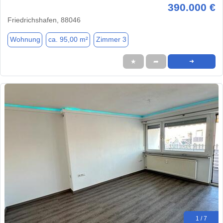
390.000 €
Friedrichshafen, 88046
Wohnung
ca. 95,00 m²
Zimmer 3
★
➦
➜
1 / 7