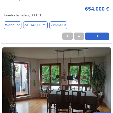
654.000 €
Friedrichshafen, 88048
Wohnung
ca. 143,00 m²
Zimmer 3
★
➦
➜