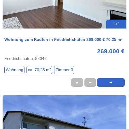
1 / 1
Wohnung zum Kaufen in Friedrichshafen 269.000 € 70.25 m²
269.000 €
Friedrichshafen, 88046
Wohnung
ca. 70,25 m²
Zimmer 3
★
➦
➜