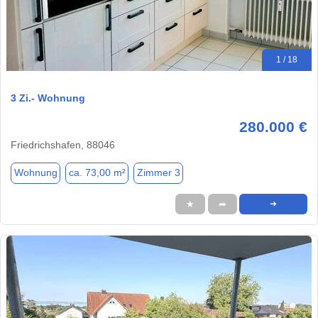
1 / 18
3 Zi.- Wohnung
280.000 €
Friedrichshafen, 88046
Wohnung
ca. 73,00 m²
Zimmer 3
★
➦
➜