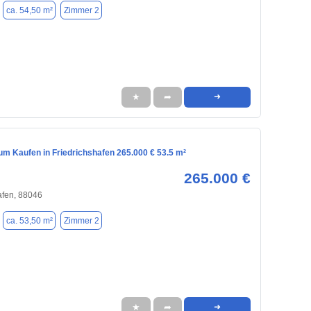
ca. 54,50 m²
Zimmer 2
★
➦
➜
m Kaufen in Friedrichshafen 265.000 € 53.5 m²
265.000 €
afen, 88046
ca. 53,50 m²
Zimmer 2
★
➦
➜