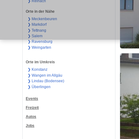
❯ Reinach
Orte in der Nähe
❯ Meckenbeuren
❯ Markdorf
❯ Tettnang
❯ Salem
❯ Ravensburg
❯ Weingarten
Orte im Umkreis
❯ Konstanz
❯ Wangen im Allgäu
❯ Lindau (Bodensee)
❯ Überlingen
Events
Freizeit
Autos
Jobs