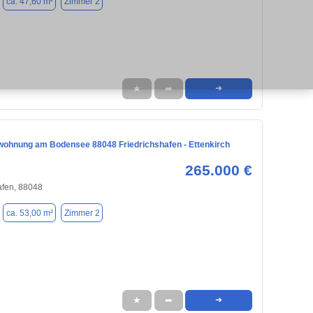
ca. 47,60 m²
Zimmer 2
★
➦
➜
ohnung am Bodensee 88048 Friedrichshafen - Ettenkirch
265.000 €
afen, 88048
ca. 53,00 m²
Zimmer 2
★
➦
➜