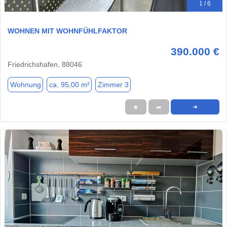
1 / 6
WOHNEN MIT WOHNFÜHLFAKTOR
390.000 €
Friedrichshafen, 88046
Wohnung
ca. 95,00 m²
Zimmer 3
★
➦
➜