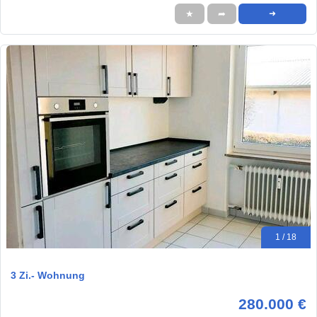
★
➦
➜
1 / 18
3 Zi.- Wohnung
280.000 €