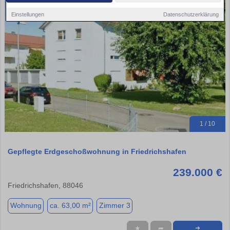
Einstellungen
Datenschutzerklärung
1 / 10
Gepflegte Erdgeschoßwohnung in Friedrichshafen
239.000 €
Friedrichshafen, 88046
Wohnung
ca. 63,00 m²
Zimmer 3
★
➦
➜