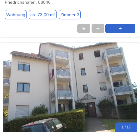
Friedrichshafen, 88046
Wohnung
ca. 73,00 m²
Zimmer 3
★
➦
➜
1 / 17