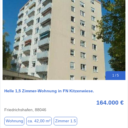
1 / 5
Helle 1,5 Zimmer-Wohnung in FN Kitzenwiese.
164.000 €
Friedrichshafen, 88046
Wohnung
ca. 42,00 m²
Zimmer 1.5