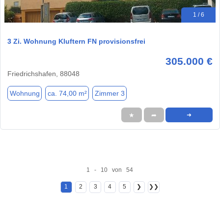
1 / 6
3 Zi. Wohnung Kluftern FN provisionsfrei
305.000 €
Friedrichshafen, 88048
Wohnung
ca. 74,00 m²
Zimmer 3
★
➦
➜
1 - 10 von 54
1
2
3
4
5
❯
❯❯