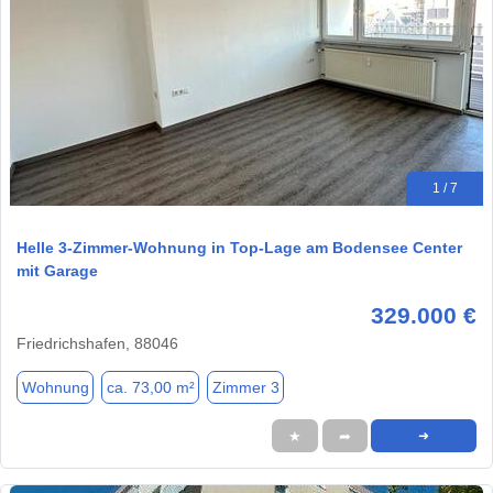
1 / 7
Helle 3-Zimmer-Wohnung in Top-Lage am Bodensee Center
mit Garage
329.000 €
Friedrichshafen, 88046
Wohnung
ca. 73,00 m²
Zimmer 3
★
➦
➜