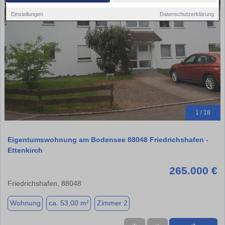
Einstellungen
Datenschutzerklärung
1 / 18
Eigentumswohnung am Bodensee 88048 Friedrichshafen -
Ettenkirch
265.000 €
Friedrichshafen, 88048
Wohnung
ca. 53,00 m²
Zimmer 2