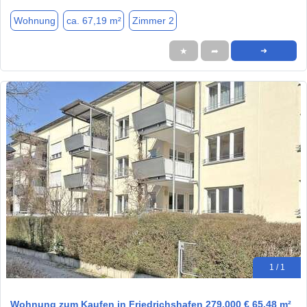
Wohnung
ca. 67,19 m²
Zimmer 2
★
➦
➜
1 / 1
Wohnung zum Kaufen in Friedrichshafen 279.000 € 65.48 m²