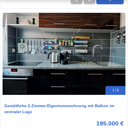
★
➦
➜
1 / 8
Gemütliche 2-Zimmer-Eigentumswohnung mit Balkon im
zentraler Lage
195.000 €