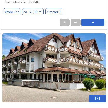
Friedrichshafen, 88046
Wohnung
ca. 57,00 m²
Zimmer 2
★
➦
➜
1 / 1