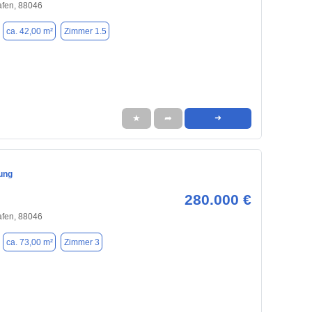
afen, 88046
ca. 42,00 m²
Zimmer 1.5
★
➦
➜
nung
280.000 €
afen, 88046
ca. 73,00 m²
Zimmer 3