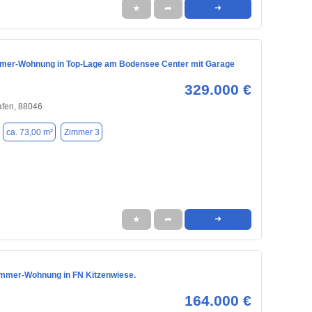
★
➦
➜
mmer-Wohnung in Top-Lage am Bodensee Center mit Garage
329.000 €
afen, 88046
ca. 73,00 m²
Zimmer 3
★
➦
➜
Zimmer-Wohnung in FN Kitzenwiese.
164.000 €