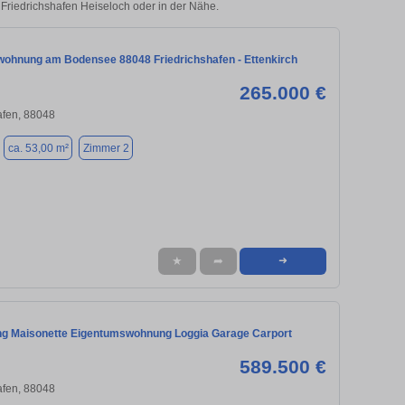
n Friedrichshafen Heiseloch oder in der Nähe.
ohnung am Bodensee 88048 Friedrichshafen - Ettenkirch
265.000 €
afen, 88048
ca. 53,00 m²
Zimmer 2
★
➦
➜
 Maisonette Eigentumswohnung Loggia Garage Carport
589.500 €
afen, 88048