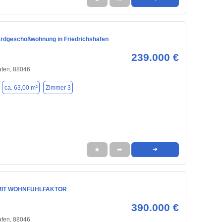
Erdgeschoßwohnung in Friedrichshafen
239.000 €
afen, 88046
ca. 63,00 m²
Zimmer 3
★
➦
➜
IT WOHNFÜHLFAKTOR
390.000 €
afen, 88046