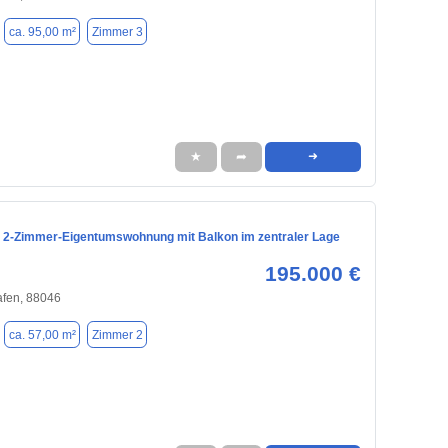
ca. 95,00 m²
Zimmer 3
★
➦
➜
 2-Zimmer-Eigentumswohnung mit Balkon im zentraler Lage
195.000 €
afen, 88046
ca. 57,00 m²
Zimmer 2