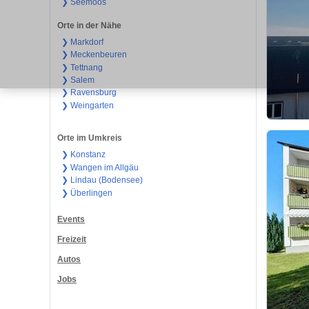
❯ Seemoos
Orte in der Nähe
❯ Markdorf
❯ Meckenbeuren
❯ Tettnang
❯ Salem
❯ Ravensburg
❯ Weingarten
Orte im Umkreis
❯ Konstanz
❯ Wangen im Allgäu
❯ Lindau (Bodensee)
❯ Überlingen
Events
Freizeit
Autos
Jobs