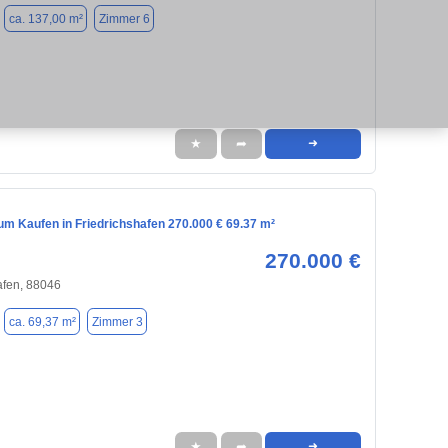
ca. 137,00 m²
Zimmer 6
★
➦
➜
m Kaufen in Friedrichshafen 270.000 € 69.37 m²
270.000 €
afen, 88046
ca. 69,37 m²
Zimmer 3
★
➦
➜