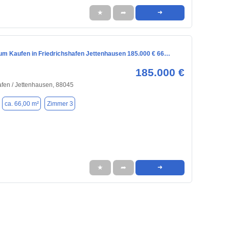
★
➦
➜
m Kaufen in Friedrichshafen Jettenhausen 185.000 € 66…
185.000 €
afen / Jettenhausen, 88045
ca. 66,00 m²
Zimmer 3
★
➦
➜