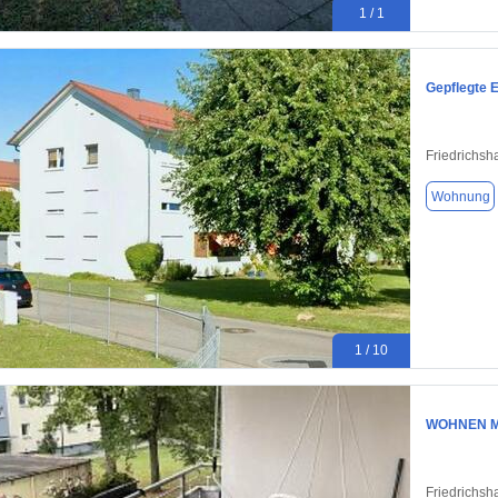
1 / 1
Gepflegte 
Friedrichsh
Wohnung
1 / 10
WOHNEN M
Friedrichsh