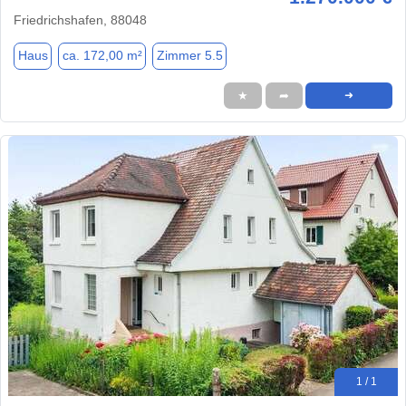
Friedrichshafen, 88048
Haus
ca. 172,00 m²
Zimmer 5.5
★
➦
➜
1 / 1