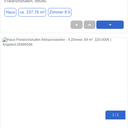
Friedrichshafen, 88046
Haus
ca. 237,76 m²
Zimmer 8.5
★
➦
➜
1 / 1