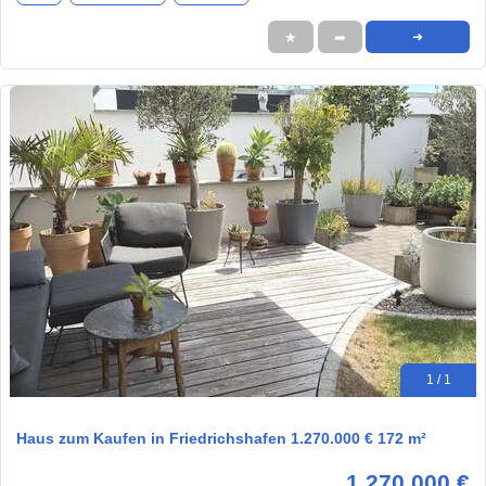
★
➦
➜
1 / 1
Haus zum Kaufen in Friedrichshafen 1.270.000 € 172 m²
1.270.000 €