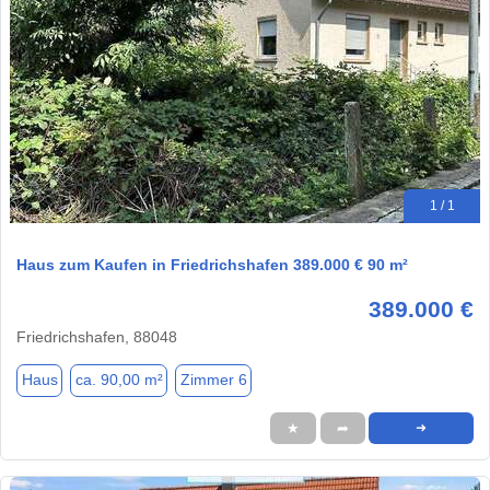
1 / 1
Haus zum Kaufen in Friedrichshafen 389.000 € 90 m²
389.000 €
Friedrichshafen, 88048
Haus
ca. 90,00 m²
Zimmer 6
★
➦
➜