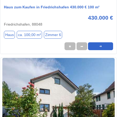
Haus zum Kaufen in Friedrichshafen 430.000 € 100 m²
430.000 €
Friedrichshafen, 88048
Haus
ca. 100,00 m²
Zimmer 6
★
➦
➜