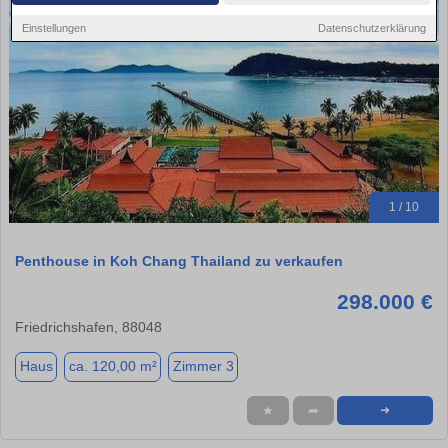
Einstellungen
Datenschutzerklärung
1 / 10
Penthouse in Koh Chang Thailand zu verkaufen
298.000 €
Friedrichshafen, 88048
Haus
ca. 120,00 m²
Zimmer 3
★
➦
➜