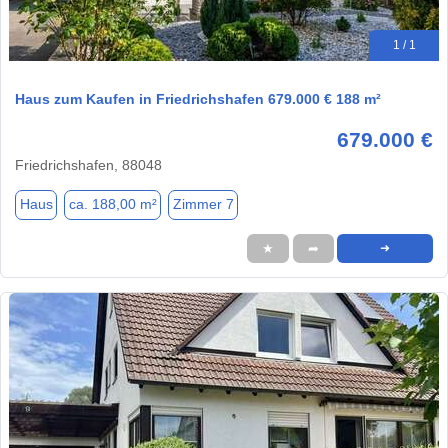
1 / 1
Haus zum Kaufen in Friedrichshafen 679.000 € 188 m²
679.000 €
Friedrichshafen, 88048
Haus
ca. 188,00 m²
Zimmer 7
★
➦
➜