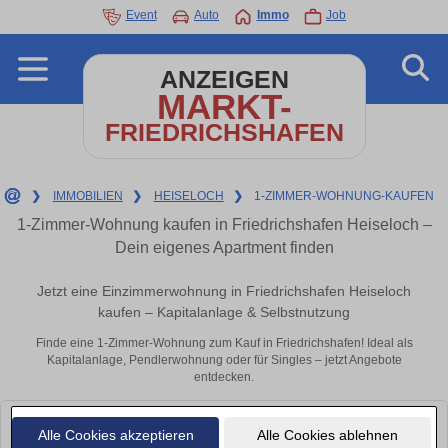
Event
Auto
Immo
Job
ANZEIGEN
MARKT-
FRIEDRICHSHAFEN
❯
IMMOBILIEN
❯
HEISELOCH
❯
1-ZIMMER-WOHNUNG-KAUFEN
1-Zimmer-Wohnung kaufen in Friedrichshafen Heiseloch –
Dein eigenes Apartment finden
Jetzt eine Einzimmerwohnung in Friedrichshafen Heiseloch
kaufen – Kapitalanlage & Selbstnutzung
Finde eine 1-Zimmer-Wohnung zum Kauf in Friedrichshafen! Ideal als
Kapitalanlage, Pendlerwohnung oder für Singles – jetzt Angebote
entdecken.
Leider konnten wir derzeit keine passenden Objekte finden. Schauen Sie
Alle Cookies akzeptieren
Alle Cookies ablehnen
bald wieder vorbei!