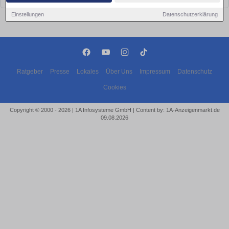
Einstellungen
Datenschutzerklärung
Ratgeber
Presse
Lokales
Über Uns
Impressum
Datenschutz
Cookies
Copyright © 2000 - 2026 | 1A Infosysteme GmbH | Content by: 1A-Anzeigenmarkt.de
09.08.2026