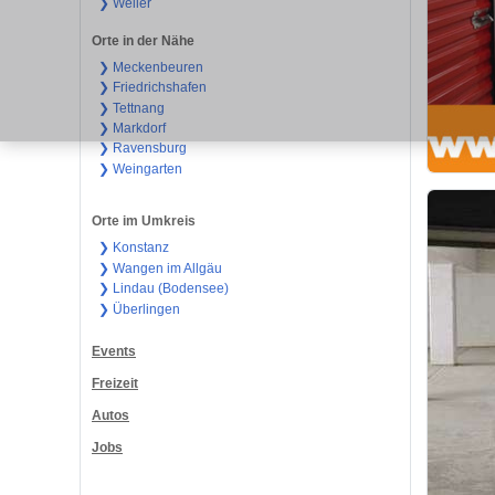
❯ Weiler
Orte in der Nähe
❯ Meckenbeuren
❯ Friedrichshafen
❯ Tettnang
❯ Markdorf
❯ Ravensburg
❯ Weingarten
Orte im Umkreis
❯ Konstanz
❯ Wangen im Allgäu
❯ Lindau (Bodensee)
❯ Überlingen
Events
Freizeit
Autos
Jobs