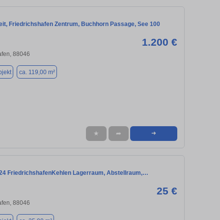
eit, Friedrichshafen Zentrum, Buchhorn Passage, See 100
1.200 €
afen, 88046
jekt
ca. 119,00 m²
★
➦
➜
4 FriedrichshafenKehlen Lagerraum, Abstellraum,…
25 €
afen, 88046