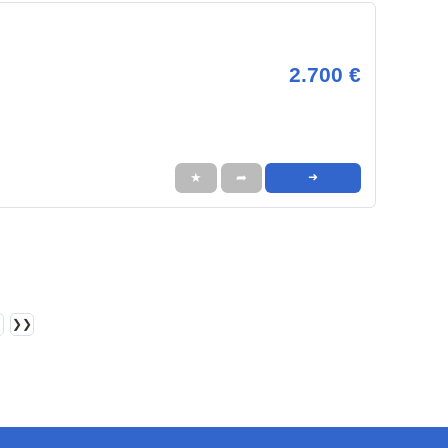
2.700 €
★
➦
➜
❯❯