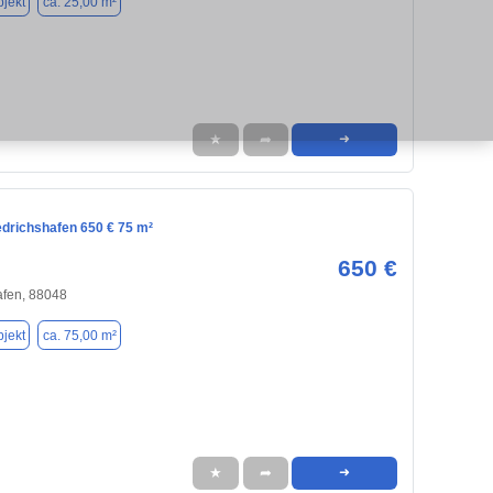
jekt
ca. 25,00 m²
★
➦
➜
iedrichshafen 650 € 75 m²
650 €
afen, 88048
jekt
ca. 75,00 m²
★
➦
➜