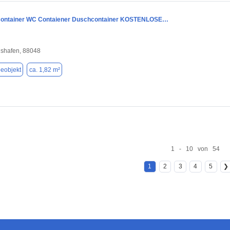
container WC Contaiener Duschcontainer KOSTENLOSE…
hshafen, 88048
eobjekt
ca. 1,82 m²
1 - 10 von 54
1
2
3
4
5
❯