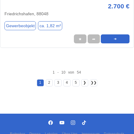
2.700 €
Friedrichshafen, 88048
Gewerbeobjekt
ca. 1,82 m²
★
➦
➜
1 - 10 von 54
1
2
3
4
5
❯
❯❯
Ratgeber
Presse
Lokales
Über Uns
Impressum
Datenschutz