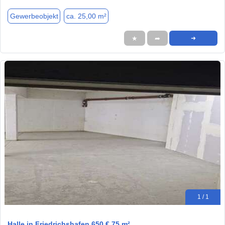
Gewerbeobjekt
ca. 25,00 m²
★
➦
➜
1 / 1
Halle in Friedrichshafen 650 € 75 m²