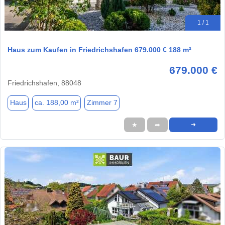
1 / 1
Haus zum Kaufen in Friedrichshafen 679.000 € 188 m²
679.000 €
Friedrichshafen, 88048
Haus
ca. 188,00 m²
Zimmer 7
★
➦
➜