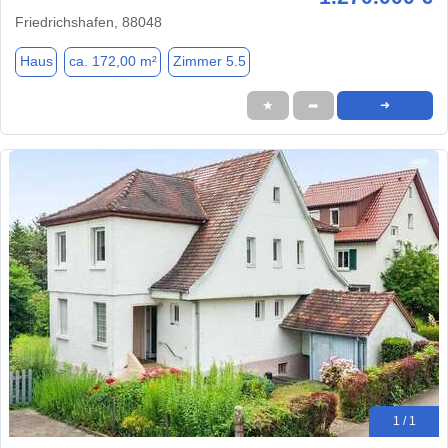
Friedrichshafen, 88048
Haus
ca. 172,00 m²
Zimmer 5.5
★
➦
➜
1 / 1