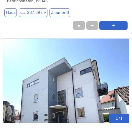
Friedrichshafen, 88046
Haus
ca. 287,89 m²
Zimmer 8
★
➦
➜
1 / 1