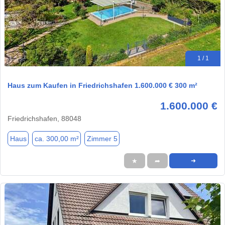
1 / 1
Haus zum Kaufen in Friedrichshafen 1.600.000 € 300 m²
1.600.000 €
Friedrichshafen, 88048
Haus
ca. 300,00 m²
Zimmer 5
★
➦
➜