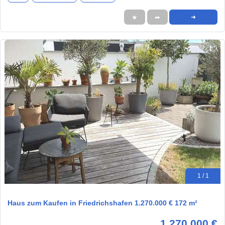
★
➦
➜
1 / 1
Haus zum Kaufen in Friedrichshafen 1.270.000 € 172 m²
1.270.000 €