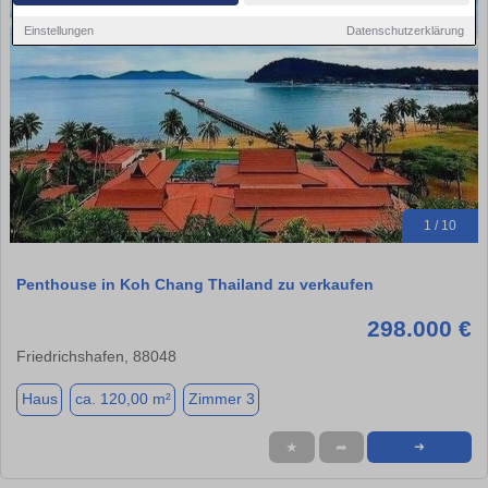
Einstellungen
Datenschutzerklärung
1 / 10
Penthouse in Koh Chang Thailand zu verkaufen
298.000 €
Friedrichshafen, 88048
Haus
ca. 120,00 m²
Zimmer 3
★
➦
➜