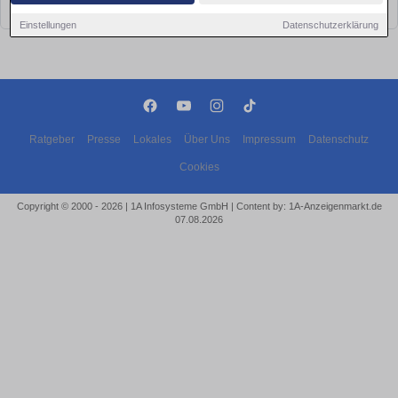
bald wieder vorbei!
Einstellungen
Datenschutzerklärung
Ratgeber
Presse
Lokales
Über Uns
Impressum
Datenschutz
Cookies
Copyright © 2000 - 2026 | 1A Infosysteme GmbH | Content by: 1A-Anzeigenmarkt.de
07.08.2026