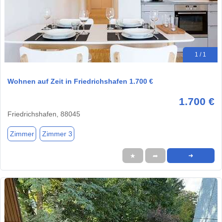
1 / 1
Wohnen auf Zeit in Friedrichshafen 1.700 €
1.700 €
Friedrichshafen, 88045
Zimmer
Zimmer 3
★
➦
➜