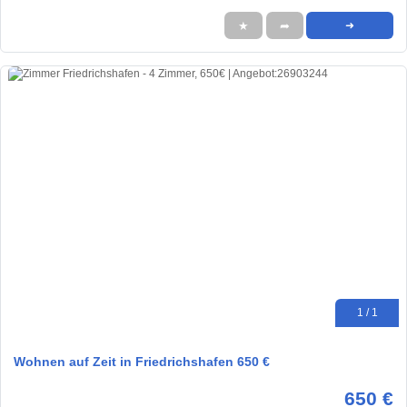
★
➦
➜
1 / 1
Wohnen auf Zeit in Friedrichshafen 650 €
650 €