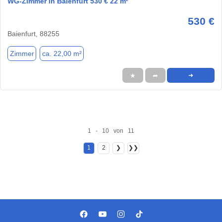
WG-Zimmer in Baienfurt 530 € 22 m²
530 €
Baienfurt, 88255
Zimmer
ca. 22,00 m²
★
➦
➜
1 - 10 von 11
1
2
❯
❯❯