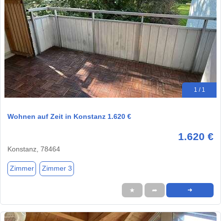
1 / 1
Wohnen auf Zeit in Konstanz 1.620 €
1.620 €
Konstanz, 78464
Zimmer
Zimmer 3
★
➦
➜