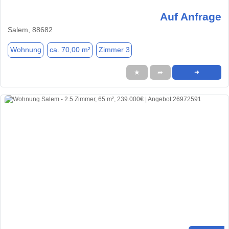
Auf Anfrage
Salem, 88682
Wohnung
ca. 70,00 m²
Zimmer 3
★
➦
➜