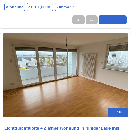
Wohnung
ca. 61,00 m²
Zimmer 2
★
➦
➜
1 / 10
Lichtdurchflutete 4 Zimmer Wohnung in ruhiger Lage inkl.