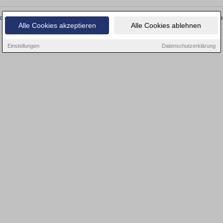
onnten wir derzeit keine passenden Objekte finden. Schauen Sie bald wieder vo
Alle Cookies akzeptieren
Alle Cookies ablehnen
Einstellungen
Datenschutzerklärung