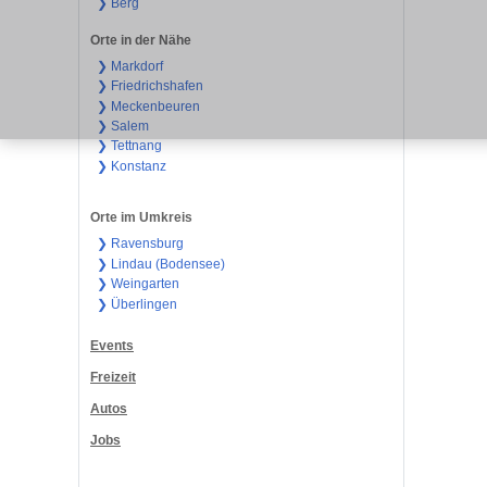
❯ Berg
Orte in der Nähe
❯ Markdorf
❯ Friedrichshafen
❯ Meckenbeuren
❯ Salem
❯ Tettnang
❯ Konstanz
Orte im Umkreis
❯ Ravensburg
❯ Lindau (Bodensee)
❯ Weingarten
❯ Überlingen
Events
Freizeit
Autos
Jobs