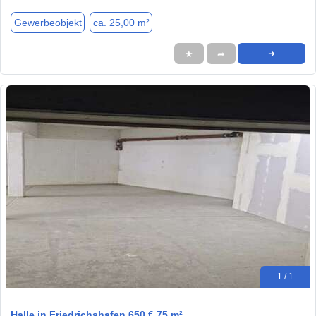
Gewerbeobjekt
ca. 25,00 m²
★
➦
➜
1 / 1
Halle in Friedrichshafen 650 € 75 m²