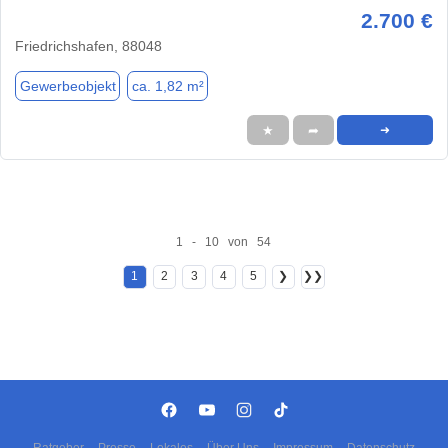
2.700 €
Friedrichshafen, 88048
Gewerbeobjekt
ca. 1,82 m²
★
➦
➜
1 - 10 von 54
1
2
3
4
5
❯
❯❯
Ratgeber
Presse
Lokales
Über Uns
Impressum
Datenschutz