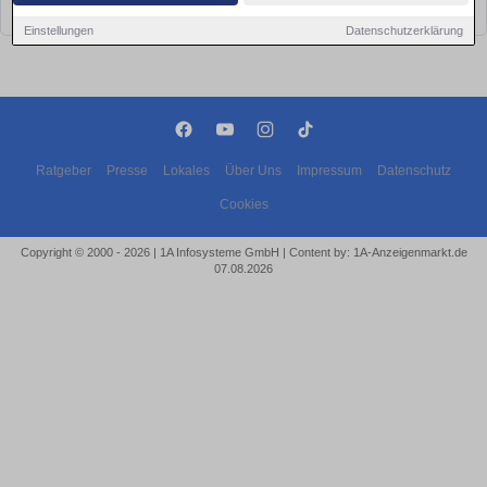
bald wieder vorbei!
Einstellungen
Datenschutzerklärung
Ratgeber
Presse
Lokales
Über Uns
Impressum
Datenschutz
Cookies
Copyright © 2000 - 2026 | 1A Infosysteme GmbH | Content by: 1A-Anzeigenmarkt.de
07.08.2026