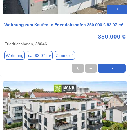
1 / 1
Wohnung zum Kaufen in Friedrichshafen 350.000 € 92.07 m²
350.000 €
Friedrichshafen, 88046
Wohnung
ca. 92,07 m²
Zimmer 4
★
➦
➜