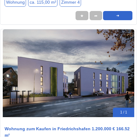
Wohnung
ca. 115,00 m²
Zimmer 4
★
➦
➜
1 / 1
Wohnung zum Kaufen in Friedrichshafen 1.200.000 € 166.52
m²