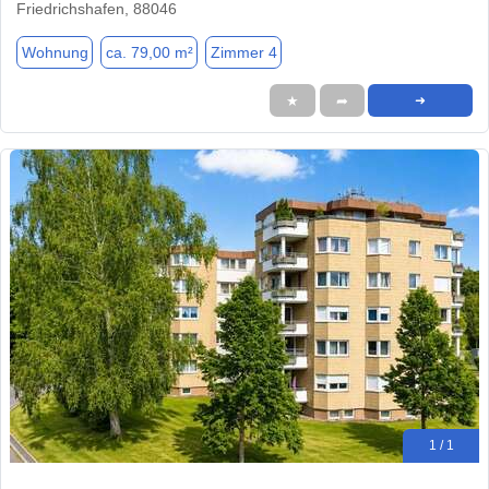
Friedrichshafen, 88046
Wohnung
ca. 79,00 m²
Zimmer 4
★
➦
➜
1 / 1