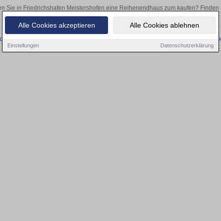
n Sie in Friedrichshafen Meistershofen eine Reihenendhaus zum kaufen? Finden
als Kapitalanlage oder zur Vermietung – hier finden Sie Ihre Immobilie i
Alle Cookies akzeptieren
Alle Cookies ablehnen
onnten wir derzeit keine passenden Objekte finden. Schauen Sie bald wieder vo
Einstellungen
Datenschutzerklärung