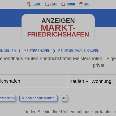
Event
Auto
Immo
Job
ANZEIGEN
MARKT-
FRIEDRICHSHAFEN
MMOBILIEN
❯
MEISTERSHOFEN
❯
REIHENENDHAUS-KAUFEN
enendhaus kaufen Friedrichshafen Meistershofen - Eig
privat
×
×
×
ichshafen
Reihenendhaus Kaufen
4
Finden Sie hier Ihre Reihenendhaus zum kaufen in