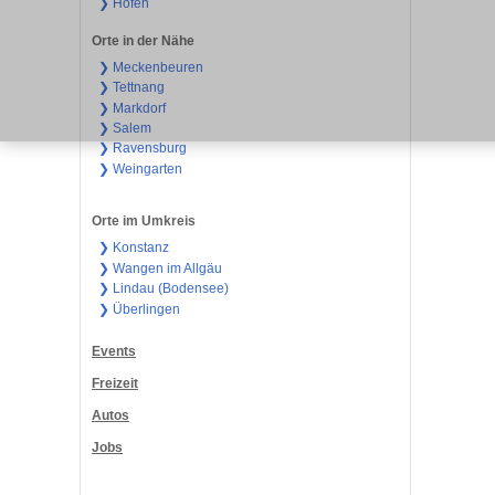
❯ Hofen
Orte in der Nähe
❯ Meckenbeuren
❯ Tettnang
❯ Markdorf
❯ Salem
❯ Ravensburg
❯ Weingarten
Orte im Umkreis
❯ Konstanz
❯ Wangen im Allgäu
❯ Lindau (Bodensee)
❯ Überlingen
Events
Freizeit
Autos
Jobs