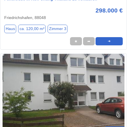
298.000 €
Friedrichshafen, 88048
Haus
ca. 120,00 m²
Zimmer 3
★
➦
➜