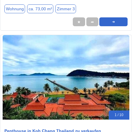
Wohnung
ca. 73,00 m²
Zimmer 3
★
➦
➜
1 / 10
Penthouse in Koh Chang Thailand zu verkaufen