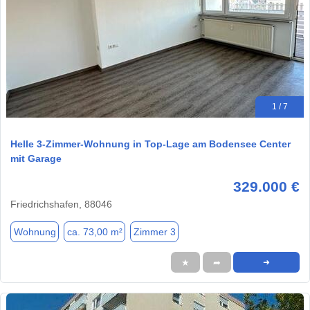
1 / 7
Helle 3-Zimmer-Wohnung in Top-Lage am Bodensee Center
mit Garage
329.000 €
Friedrichshafen, 88046
Wohnung
ca. 73,00 m²
Zimmer 3
★
➦
➜