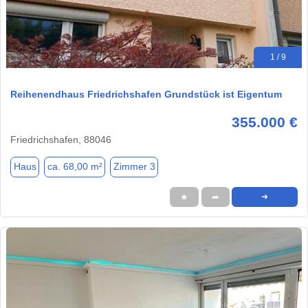
1 / 9
Reihenendhaus Friedrichshafen Grundstück ist Eigentum
355.000 €
Friedrichshafen, 88046
Haus
ca. 68,00 m²
Zimmer 3
★
➦
➜