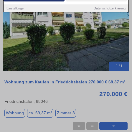
Einstellungen
Datenschutzerklärung
1 / 1
Wohnung zum Kaufen in Friedrichshafen 270.000 € 69.37 m²
270.000 €
Friedrichshafen, 88046
Wohnung
ca. 69,37 m²
Zimmer 3
★
➦
➜