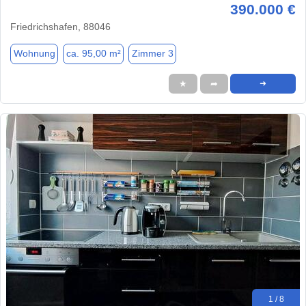
390.000 €
Friedrichshafen, 88046
Wohnung
ca. 95,00 m²
Zimmer 3
★
➦
➜
1 / 8