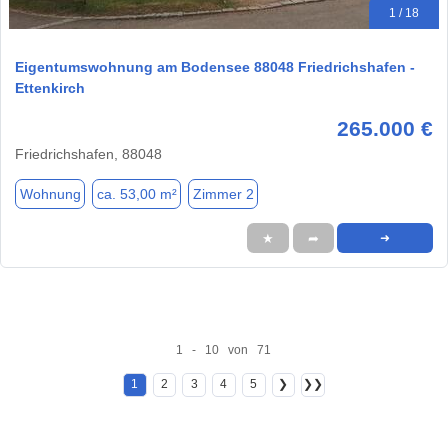
1 / 18
Eigentumswohnung am Bodensee 88048 Friedrichshafen -
Ettenkirch
265.000 €
Friedrichshafen, 88048
Wohnung
ca. 53,00 m²
Zimmer 2
★
➦
➜
1 - 10 von 71
1
2
3
4
5
❯
❯❯