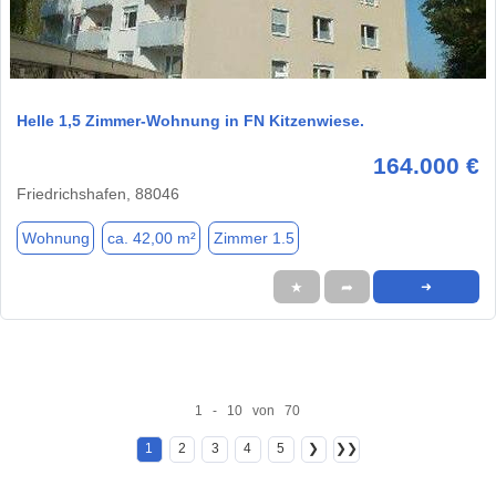
1 / 5
Helle 1,5 Zimmer-Wohnung in FN Kitzenwiese.
164.000 €
Friedrichshafen, 88046
Wohnung
ca. 42,00 m²
Zimmer 1.5
★
➦
➜
1 - 10 von 70
1
2
3
4
5
❯
❯❯