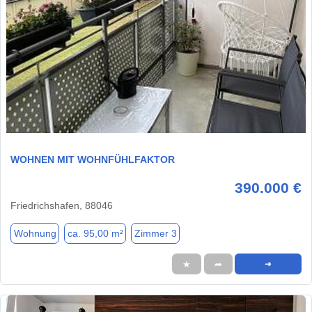
1 / 6
WOHNEN MIT WOHNFÜHLFAKTOR
390.000 €
Friedrichshafen, 88046
Wohnung
ca. 95,00 m²
Zimmer 3
★
➦
➜