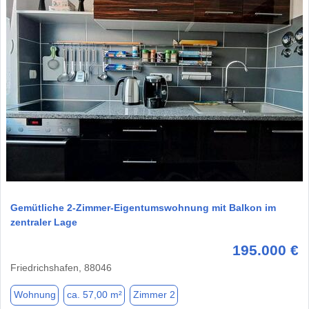
1 / 8
Gemütliche 2-Zimmer-Eigentumswohnung mit Balkon im
zentraler Lage
195.000 €
Friedrichshafen, 88046
Wohnung
ca. 57,00 m²
Zimmer 2