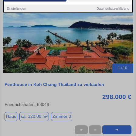
Einstellungen
Datenschutzerklärung
1 / 10
Penthouse in Koh Chang Thailand zu verkaufen
298.000 €
Friedrichshafen, 88048
Haus
ca. 120,00 m²
Zimmer 3
★
➦
➜