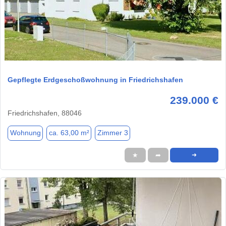
1 / 10
Gepflegte Erdgeschoßwohnung in Friedrichshafen
239.000 €
Friedrichshafen, 88046
Wohnung
ca. 63,00 m²
Zimmer 3
★
➦
➜