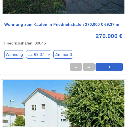
1 / 1
Wohnung zum Kaufen in Friedrichshafen 270.000 € 69.37 m²
270.000 €
Friedrichshafen, 88046
Wohnung
ca. 69,37 m²
Zimmer 3
★
➦
➜