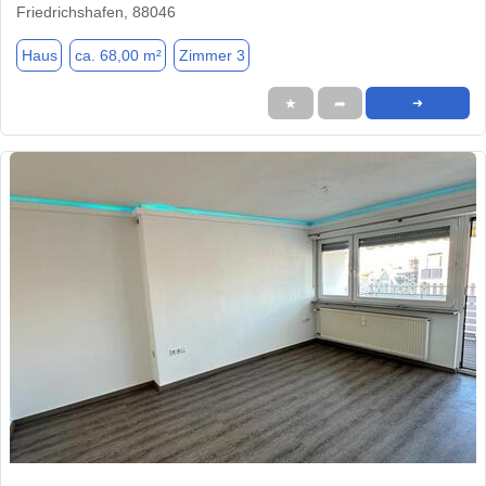
Friedrichshafen, 88046
Haus
ca. 68,00 m²
Zimmer 3
★
➦
➜
1 / 7