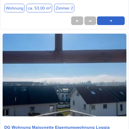
Wohnung
ca. 53,00 m²
Zimmer 2
★
➦
➜
1 / 20
DG Wohnung Maisonette Eigentumswohnung Loggia