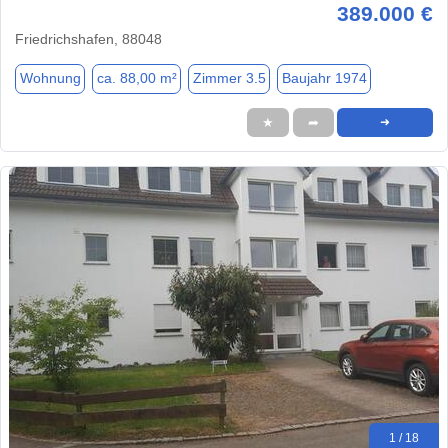
389.000 €
Friedrichshafen, 88048
Wohnung
ca. 88,00 m²
Zimmer 3.5
Baujahr 1974
★
➦
➜
1 / 18