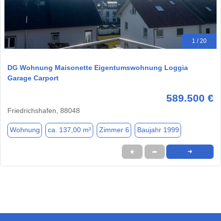
1 / 20
DG Wohnung Maisonette Eigentumswohnung Loggia
Garage Carport
589.500 €
Friedrichshafen, 88048
Wohnung
ca. 137,00 m²
Zimmer 6
Baujahr 1999
★
➦
➜