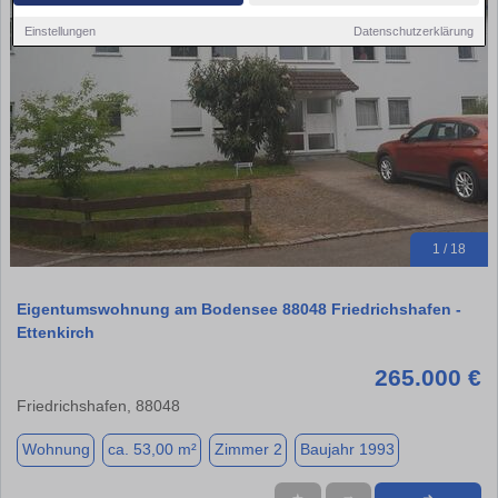
Einstellungen
Datenschutzerklärung
1 / 18
Eigentumswohnung am Bodensee 88048 Friedrichshafen -
Ettenkirch
265.000 €
Friedrichshafen, 88048
Wohnung
ca. 53,00 m²
Zimmer 2
Baujahr 1993