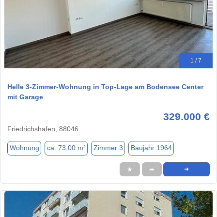
1 / 7
Helle 3-Zimmer-Wohnung in Top-Lage am Bodensee Center
mit Garage
329.000 €
Friedrichshafen, 88046
Wohnung
ca. 73,00 m²
Zimmer 3
Baujahr 1964
★
➦
➜