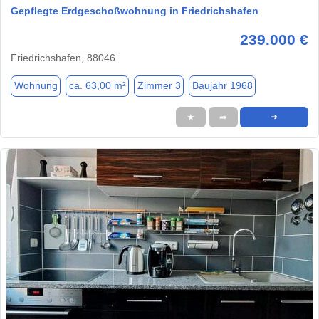
Gepflegte Erdgeschoßwohnung in Friedrichshafen
239.000 €
Friedrichshafen, 88046
Wohnung
ca. 63,00 m²
Zimmer 3
Baujahr 1968
★
➦
➜