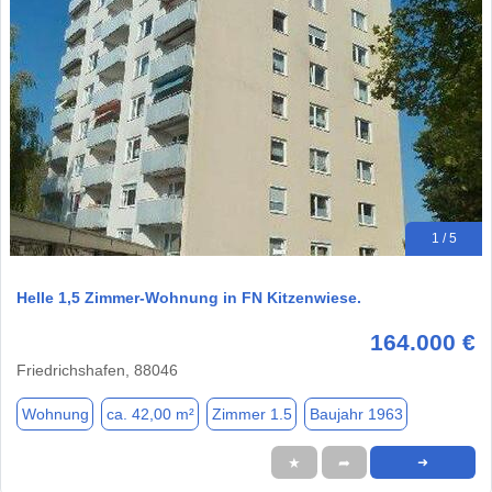
1 / 5
Helle 1,5 Zimmer-Wohnung in FN Kitzenwiese.
164.000 €
Friedrichshafen, 88046
Wohnung
ca. 42,00 m²
Zimmer 1.5
Baujahr 1963
★
➦
➜