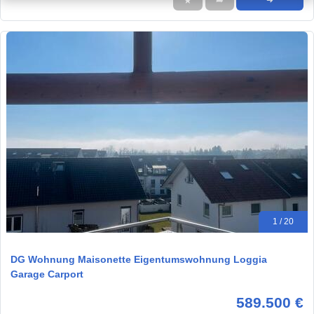
★
➦
➜
1 / 20
DG Wohnung Maisonette Eigentumswohnung Loggia
Garage Carport
589.500 €