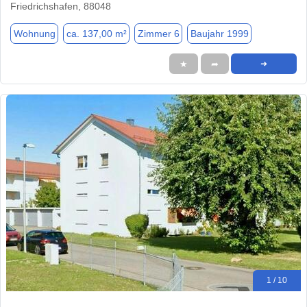
Friedrichshafen, 88048
Wohnung
ca. 137,00 m²
Zimmer 6
Baujahr 1999
★
➦
➜
1 / 10