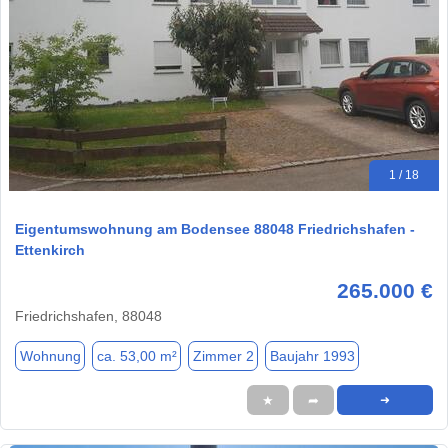
1 / 18
Eigentumswohnung am Bodensee 88048 Friedrichshafen -
Ettenkirch
265.000 €
Friedrichshafen, 88048
Wohnung
ca. 53,00 m²
Zimmer 2
Baujahr 1993
★
➦
➜