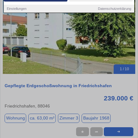
Einstellungen
Datenschutzerklärung
1 / 10
Gepflegte Erdgeschoßwohnung in Friedrichshafen
239.000 €
Friedrichshafen, 88046
Wohnung
ca. 63,00 m²
Zimmer 3
Baujahr 1968
★
➦
➜