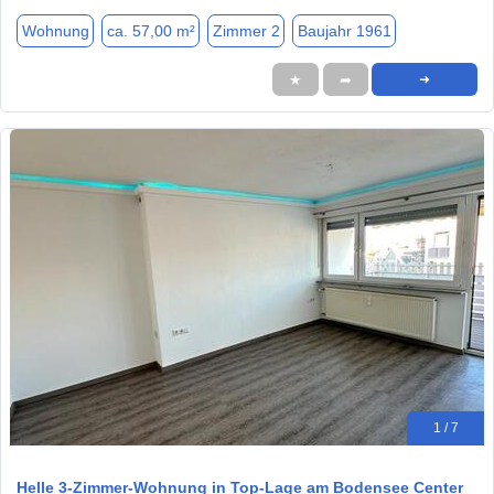
Wohnung
ca. 57,00 m²
Zimmer 2
Baujahr 1961
★
➦
➜
1 / 7
Helle 3-Zimmer-Wohnung in Top-Lage am Bodensee Center