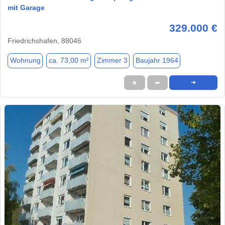
mit Garage
329.000 €
Friedrichshafen, 88046
Wohnung
ca. 73,00 m²
Zimmer 3
Baujahr 1964
★
➦
➜