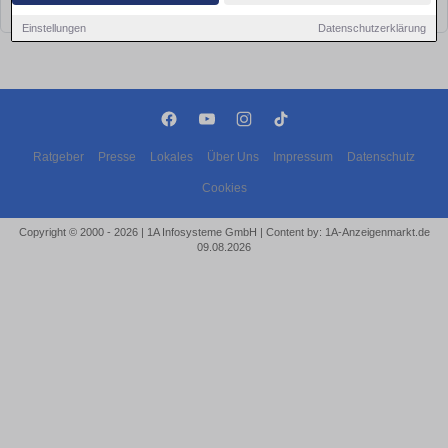
bald wieder vorbei!
Einstellungen
Datenschutzerklärung
Ratgeber
Presse
Lokales
Über Uns
Impressum
Datenschutz
Cookies
Copyright © 2000 - 2026 | 1A Infosysteme GmbH | Content by: 1A-Anzeigenmarkt.de
09.08.2026