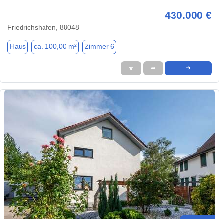
430.000 €
Friedrichshafen, 88048
Haus
ca. 100,00 m²
Zimmer 6
★
➦
➜