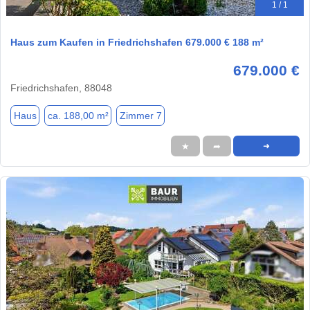
1 / 1
Haus zum Kaufen in Friedrichshafen 679.000 € 188 m²
679.000 €
Friedrichshafen, 88048
Haus
ca. 188,00 m²
Zimmer 7
★
➦
➜