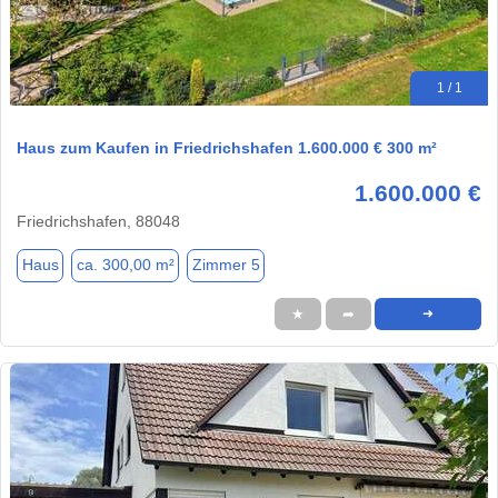
1 / 1
Haus zum Kaufen in Friedrichshafen 1.600.000 € 300 m²
1.600.000 €
Friedrichshafen, 88048
Haus
ca. 300,00 m²
Zimmer 5
★
➦
➜