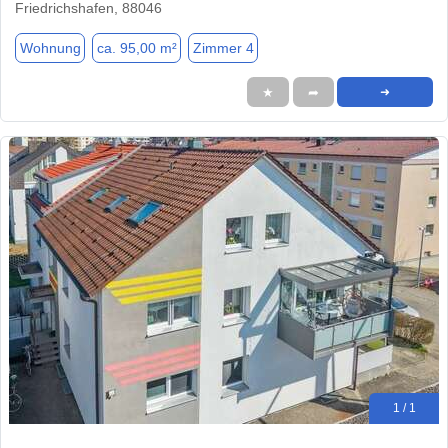
Friedrichshafen, 88046
Wohnung
ca. 95,00 m²
Zimmer 4
★
➦
➜
1 / 1