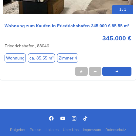
1 / 1
Wohnung zum Kaufen in Friedrichshafen 345.000 € 85.55 m²
345.000 €
Friedrichshafen, 88046
Wohnung
ca. 85,55 m²
Zimmer 4
★
➦
➜
Ratgeber
Presse
Lokales
Über Uns
Impressum
Datenschutz