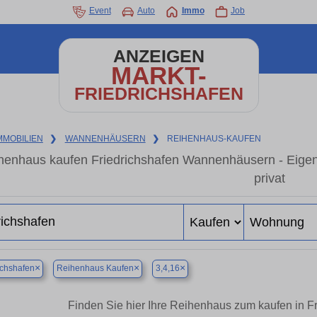
Event
Auto
Immo
Job
ANZEIGEN
MARKT-
FRIEDRICHSHAFEN
MMOBILIEN
❯
WANNENHÄUSERN
❯
REIHENHAUS-KAUFEN
henhaus kaufen Friedrichshafen Wannenhäusern - Eige
privat
×
×
×
ichshafen
Reihenhaus Kaufen
3,4,16
Finden Sie hier Ihre Reihenhaus zum kaufen in 