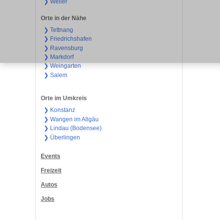
❯ Weiler
Orte in der Nähe
❯ Tettnang
❯ Friedrichshafen
❯ Ravensburg
❯ Markdorf
❯ Weingarten
❯ Salem
Orte im Umkreis
❯ Konstanz
❯ Wangen im Allgäu
❯ Lindau (Bodensee)
❯ Überlingen
Events
Freizeit
Autos
Jobs