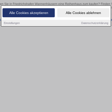
en Sie in Friedrichshafen Wannenhäusern eine Reihenhaus zum kaufen? Finden S
als Kapitalanlage oder zur Vermietung – hier finden Sie Ihre Immobilie i
Alle Cookies akzeptieren
Alle Cookies ablehnen
onnten wir derzeit keine passenden Objekte finden. Schauen Sie bald wieder vo
Einstellungen
Datenschutzerklärung