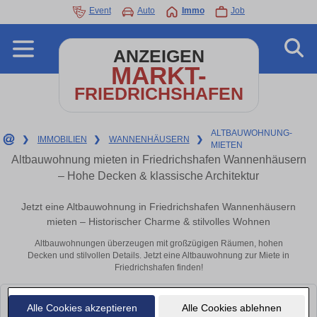
Event
Auto
Immo
Job
ANZEIGEN
MARKT-
FRIEDRICHSHAFEN
ALTBAUWOHNUNG-
❯
IMMOBILIEN
❯
WANNENHÄUSERN
❯
MIETEN
Altbauwohnung mieten in Friedrichshafen Wannenhäusern
– Hohe Decken & klassische Architektur
Jetzt eine Altbauwohnung in Friedrichshafen Wannenhäusern
mieten – Historischer Charme & stilvolles Wohnen
Altbauwohnungen überzeugen mit großzügigen Räumen, hohen
Decken und stilvollen Details. Jetzt eine Altbauwohnung zur Miete in
Friedrichshafen finden!
Leider konnten wir derzeit keine passenden Objekte finden. Schauen Sie
Alle Cookies akzeptieren
Alle Cookies ablehnen
bald wieder vorbei!