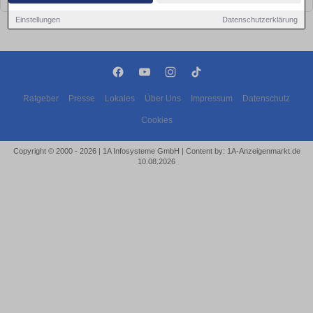
Einstellungen
Datenschutzerklärung
Ratgeber
Presse
Lokales
Über Uns
Impressum
Datenschutz
Cookies
Copyright © 2000 - 2026 | 1A Infosysteme GmbH | Content by: 1A-Anzeigenmarkt.de
10.08.2026