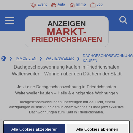
Event
Auto
Immo
Job
ANZEIGEN
MARKT-
FRIEDRICHSHAFEN
DACHGESCHOSSWOHNUNG
❯
IMMOBILIEN
❯
WALTENWEILER
❯
KAUFEN
Dachgeschosswohnung kaufen in Friedrichshafen
Waltenweiler – Wohnen über den Dächern der Stadt
Jetzt eine Dachgeschosswohnung in Friedrichshafen
Waltenweiler kaufen – Helle & einzigartige Wohnungen
Dachgeschosswohnungen überzeugen mit viel Licht, einem
einzigartigen Ausblick und gemütlichem Wohnflair. Finde jetzt exklusive
Dachwohnungen zum Kauf in Friedrichshafen.
Leider konnten wir derzeit keine passenden Objekte finden. Schauen Sie
Alle Cookies akzeptieren
Alle Cookies ablehnen
bald wieder vorbei!