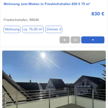
Wohnung zum Mieten in Friedrichshafen 830 € 75 m²
830 €
Friedrichshafen, 88046
Wohnung
ca. 75,00 m²
Zimmer 3
★
➦
➜