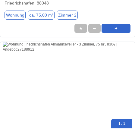
Friedrichshafen, 88048
Wohnung
ca. 75,00 m²
Zimmer 2
★
➦
➜
1 / 1