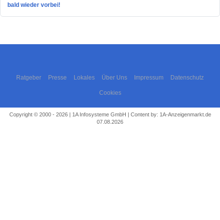
bald wieder vorbei!
Ratgeber
Presse
Lokales
Über Uns
Impressum
Datenschutz
Cookies
Copyright © 2000 - 2026 | 1A Infosysteme GmbH | Content by: 1A-Anzeigenmarkt.de
07.08.2026