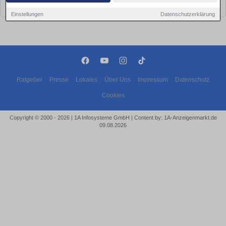
bald wieder vorbei!
Einstellungen
Datenschutzerklärung
Ratgeber
Presse
Lokales
Über Uns
Impressum
Datenschutz
Cookies
Copyright © 2000 - 2026 | 1A Infosysteme GmbH | Content by: 1A-Anzeigenmarkt.de
09.08.2026