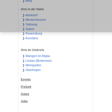
❯ Berg
Orte in der Nähe
❯ Markdorf
❯ Meckenbeuren
❯ Tettnang
❯ Salem
❯ Ravensburg
❯ Konstanz
Orte im Umkreis
❯ Wangen im Allgäu
❯ Lindau (Bodensee)
❯ Weingarten
❯ Überlingen
Events
Freizeit
Autos
Jobs