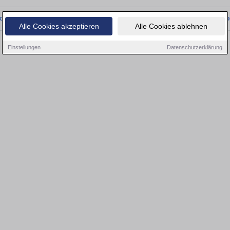
onnten wir derzeit keine passenden Objekte finden. Schauen Sie bald wieder vo
Alle Cookies akzeptieren
Alle Cookies ablehnen
Einstellungen
Datenschutzerklärung