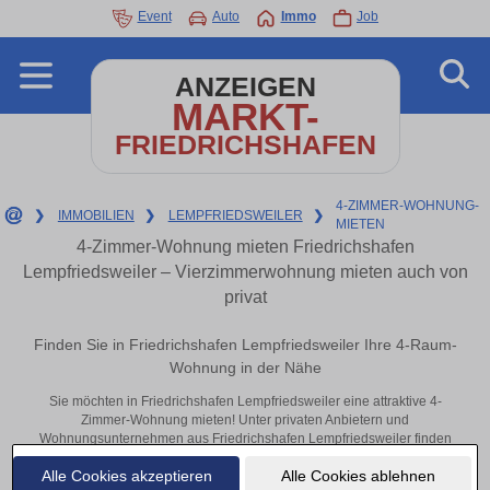
Event
Auto
Immo
Job
ANZEIGEN
MARKT-
FRIEDRICHSHAFEN
4-ZIMMER-WOHNUNG-
❯
IMMOBILIEN
❯
LEMPFRIEDSWEILER
❯
MIETEN
4-Zimmer-Wohnung mieten Friedrichshafen
Lempfriedsweiler – Vierzimmerwohnung mieten auch von
privat
Finden Sie in Friedrichshafen Lempfriedsweiler Ihre 4-Raum-
Wohnung in der Nähe
Sie möchten in Friedrichshafen Lempfriedsweiler eine attraktive 4-
Zimmer-Wohnung mieten! Unter privaten Anbietern und
Wohnungsunternehmen aus Friedrichshafen Lempfriedsweiler finden
Sie Ihre Vierzimmerwohnung. Mit ein paar Klicks zu Ihrer 4-Raum-
Alle Cookies akzeptieren
Alle Cookies ablehnen
Wohnung in der Nähe.