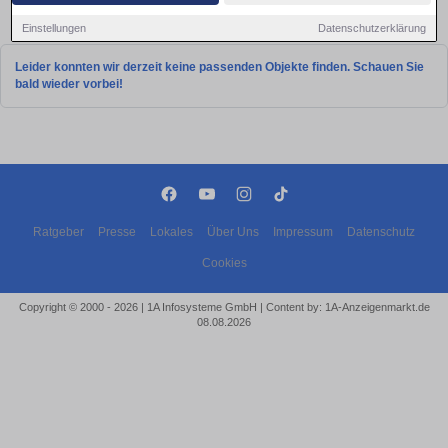
Aktuelle Wohnung zum mieten
Einstellungen
Datenschutzerklärung
Leider konnten wir derzeit keine passenden Objekte finden. Schauen Sie
bald wieder vorbei!
Ratgeber
Presse
Lokales
Über Uns
Impressum
Datenschutz
Cookies
Copyright © 2000 - 2026 | 1A Infosysteme GmbH | Content by: 1A-Anzeigenmarkt.de
08.08.2026