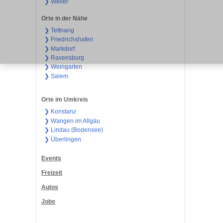
❯ Weiler
Orte in der Nähe
❯ Tettnang
❯ Friedrichshafen
❯ Markdorf
❯ Ravensburg
❯ Weingarten
❯ Salem
Orte im Umkreis
❯ Konstanz
❯ Wangen im Allgäu
❯ Lindau (Bodensee)
❯ Überlingen
Events
Freizeit
Autos
Jobs