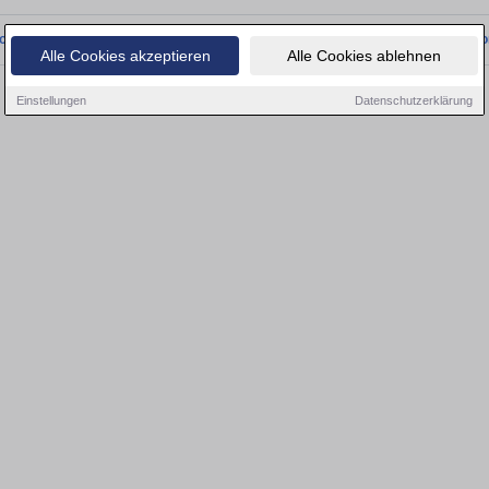
onnten wir derzeit keine passenden Objekte finden. Schauen Sie bald wieder vo
Alle Cookies akzeptieren
Alle Cookies ablehnen
Einstellungen
Datenschutzerklärung