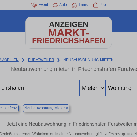
Event
Auto
Immo
Job
ANZEIGEN
MARKT-
FRIEDRICHSHAFEN
MMOBILIEN
❯
FURATWEILER
❯
NEUBAUWOHNUNG-MIETEN
Neubauwohnung mieten in Friedrichshafen Furatweil
×
×
ichshafen
Neubauwohnung Mieten
Jetzt eine Neubauwohnung in Friedrichshafen Furatweiler m
Genieße modernen Wohnkomfort in einer Neubauwohnung! Jetzt Erstbezug- und N