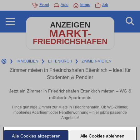
Event
Auto
Immo
Job
ANZEIGEN
MARKT-
FRIEDRICHSHAFEN
❯
IMMOBILIEN
❯
ETTENKIRCH
❯
ZIMMER-MIETEN
Zimmer mieten in Friedrichshafen Ettenkirch – Ideal für
Studenten & Pendler
Jetzt ein Zimmer in Friedrichshafen Ettenkirch mieten – WG &
möblierte Apartments
Finde günstige Zimmer zur Miete in Friedrichshafen. Ob WG-Zimmer,
möbliertes Apartment oder Pendlerwohnung – hier gibt’s passende
Angebote!
Leider konnten wir derzeit keine passenden Objekte finden. Schauen Sie
Alle Cookies akzeptieren
Alle Cookies ablehnen
bald wieder vorbei!