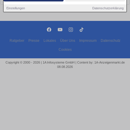
Einstellungen
Datenschutzerklärung
Ratgeber
Presse
Lokales
Über Uns
Impressum
Datenschutz
Cookies
Copyright © 2000 - 2026 | 1A Infosysteme GmbH | Content by: 1A-Anzeigenmarkt.de
08.08.2026