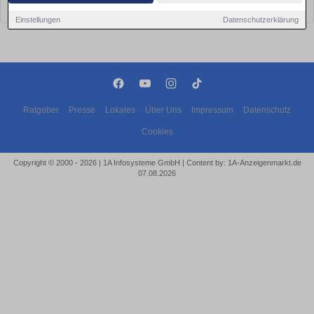
bald wieder vorbei!
Einstellungen
Datenschutzerklärung
Ratgeber
Presse
Lokales
Über Uns
Impressum
Datenschutz
Cookies
Copyright © 2000 - 2026 | 1A Infosysteme GmbH | Content by: 1A-Anzeigenmarkt.de
07.08.2026