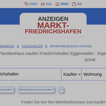
Event
Auto
Immo
Job
ANZEIGEN
MARKT-
FRIEDRICHSHAFEN
MMOBILIEN
❯
EGGENWEILER
❯
MEHRFAMILIENHAUS-KAUFEN
familienhaus kaufen Friedrichshafen Eggenweiler - Ei
privat
×
×
×
ichshafen
Mehrfamilienhaus Kaufen
2
Finden Sie hier Ihre Mehrfamilienhaus zum kaufen