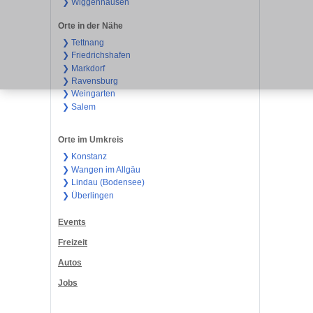
❯ Wiggenhausen
Orte in der Nähe
❯ Tettnang
❯ Friedrichshafen
❯ Markdorf
❯ Ravensburg
❯ Weingarten
❯ Salem
Orte im Umkreis
❯ Konstanz
❯ Wangen im Allgäu
❯ Lindau (Bodensee)
❯ Überlingen
Events
Freizeit
Autos
Jobs