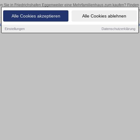
n Sie in Friedrichshafen Eggenweiler eine Mehrfamilienhaus zum kaufen? Finden
als Kapitalanlage oder zur Vermietung – hier finden Sie Ihre Immobilie 
Alle Cookies akzeptieren
Alle Cookies ablehnen
onnten wir derzeit keine passenden Objekte finden. Schauen Sie bald wieder vo
Einstellungen
Datenschutzerklärung