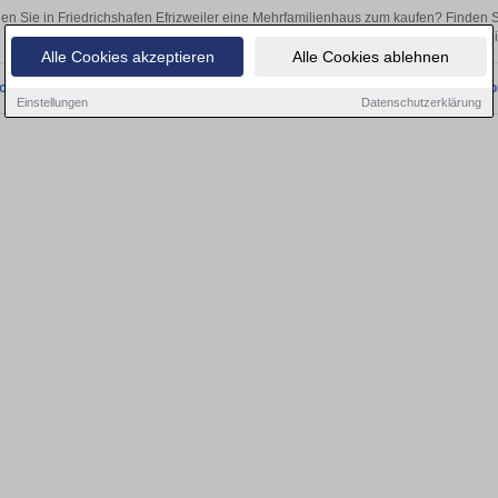
en Sie in Friedrichshafen Efrizweiler eine Mehrfamilienhaus zum kaufen? Finden
als Kapitalanlage oder zur Vermietung – hier finden Sie Ihre Immobilie 
Alle Cookies akzeptieren
Alle Cookies ablehnen
onnten wir derzeit keine passenden Objekte finden. Schauen Sie bald wieder vo
Einstellungen
Datenschutzerklärung