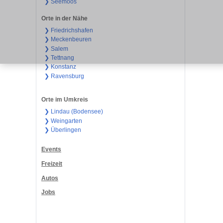
❯ Seemoos
Orte in der Nähe
❯ Friedrichshafen
❯ Meckenbeuren
❯ Salem
❯ Tettnang
❯ Konstanz
❯ Ravensburg
Orte im Umkreis
❯ Lindau (Bodensee)
❯ Weingarten
❯ Überlingen
Events
Freizeit
Autos
Jobs