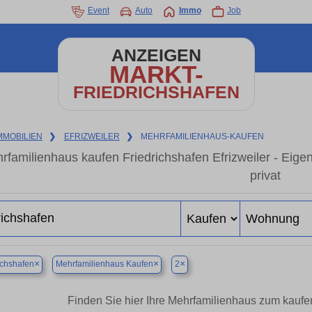
Event
Auto
Immo
Job
ANZEIGEN
MARKT-
FRIEDRICHSHAFEN
MMOBILIEN
❯
EFRIZWEILER
❯
MEHRFAMILIENHAUS-KAUFEN
rfamilienhaus kaufen Friedrichshafen Efrizweiler - Ei
privat
×
×
×
ichshafen
Mehrfamilienhaus Kaufen
2
Finden Sie hier Ihre Mehrfamilienhaus zum kaufen