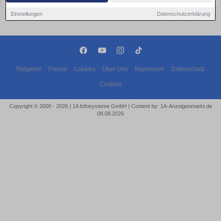
Einstellungen
Datenschutzerklärung
Ratgeber
Presse
Lokales
Über Uns
Impressum
Datenschutz
Cookies
Copyright © 2000 - 2026 | 1A Infosysteme GmbH | Content by: 1A-Anzeigenmarkt.de
08.08.2026