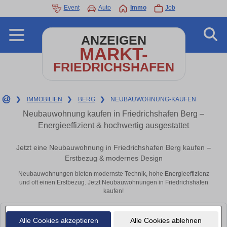
Event
Auto
Immo
Job
ANZEIGEN
MARKT-
FRIEDRICHSHAFEN
❯
IMMOBILIEN
❯
BERG
❯
NEUBAUWOHNUNG-KAUFEN
Neubauwohnung kaufen in Friedrichshafen Berg –
Energieeffizient & hochwertig ausgestattet
Jetzt eine Neubauwohnung in Friedrichshafen Berg kaufen –
Erstbezug & modernes Design
Neubauwohnungen bieten modernste Technik, hohe Energieeffizienz
und oft einen Erstbezug. Jetzt Neubauwohnungen in Friedrichshafen
kaufen!
Leider konnten wir derzeit keine passenden Objekte finden. Schauen Sie
Alle Cookies akzeptieren
Alle Cookies ablehnen
bald wieder vorbei!