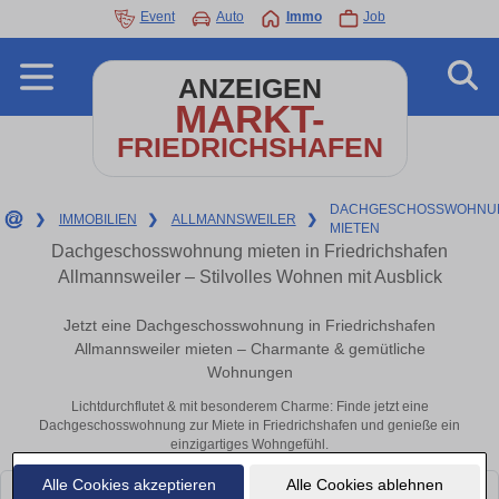
Event
Auto
Immo
Job
ANZEIGEN
MARKT-
FRIEDRICHSHAFEN
DACHGESCHOSSWOHNU
❯
IMMOBILIEN
❯
ALLMANNSWEILER
❯
MIETEN
Dachgeschosswohnung mieten in Friedrichshafen
Allmannsweiler – Stilvolles Wohnen mit Ausblick
Jetzt eine Dachgeschosswohnung in Friedrichshafen
Allmannsweiler mieten – Charmante & gemütliche
Wohnungen
Lichtdurchflutet & mit besonderem Charme: Finde jetzt eine
Dachgeschosswohnung zur Miete in Friedrichshafen und genieße ein
einzigartiges Wohngefühl.
Alle Cookies akzeptieren
Alle Cookies ablehnen
Leider konnten wir derzeit keine passenden Objekte finden. Schauen Sie