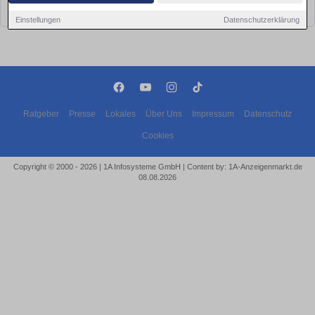
bald wieder vorbei!
Einstellungen
Datenschutzerklärung
Ratgeber
Presse
Lokales
Über Uns
Impressum
Datenschutz
Cookies
Copyright © 2000 - 2026 | 1A Infosysteme GmbH | Content by: 1A-Anzeigenmarkt.de
08.08.2026