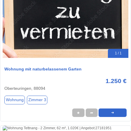
1 / 1
Wohnung mit naturbelassenem Garten
1.250 €
Oberteuringen, 88094
Wohnung
Zimmer 3
★
➦
➜