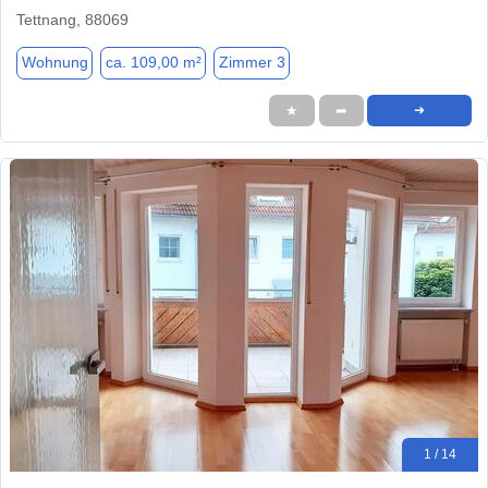
Tettnang, 88069
Wohnung
ca. 109,00 m²
Zimmer 3
★
➦
➜
1 / 14