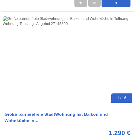
★
➦
➜
1 / 16
Große barrierefreie StadtWohnung mit Balkon und
Wohnküche in…
1.290 €