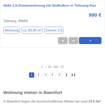
Helle 2,5-Zimmerwohnung mit Südbalkon in Tettnang-Kau
990 €
Tettnang, 88069
Wohnung
ca. 68,00 m²
Zimmer 2.5
★
➦
➜
1 - 10 von 72
1
2
3
4
5
❯
❯❯
Wohnung mieten in Baienfurt
In Baienfurt liegen die durchschnittlichen Mieten bei rund
13 € /m²