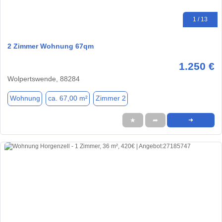
1 / 13
2 Zimmer Wohnung 67qm
1.250 €
Wolpertswende, 88284
Wohnung
ca. 67,00 m²
Zimmer 2
★
➦
➜