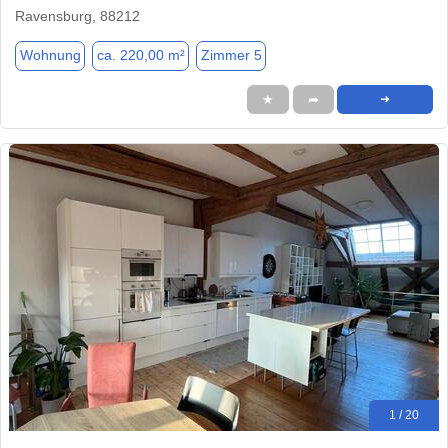
Ravensburg, 88212
Wohnung
ca. 220,00 m²
Zimmer 5
★
➦
➜
1 / 20