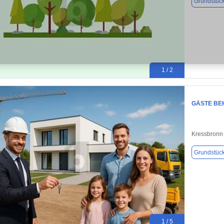
Grundstüc
1 / 2
GÄSTE BE
Kressbronn
Grundstüc
1 / 5