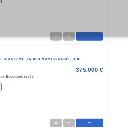
k
★
➦
➜
HERBERGEN U. ARBEITEN AM BODENSEE - TOP
375.000 €
 am Bodensee, 88079
k
★
➦
➜