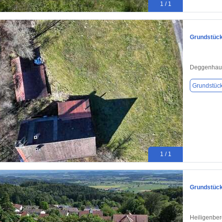
1 / 1
Grundstück
Deggenhaus
Grundstüc
1 / 1
Grundstück
Heiligenber