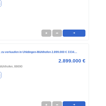
k
★
➦
➜
 zu verkaufen in Uhldingen-Mühlhofen 2.899.000 € 3334…
2.899.000 €
Mühlhofen, 88690
k
★
➦
➜