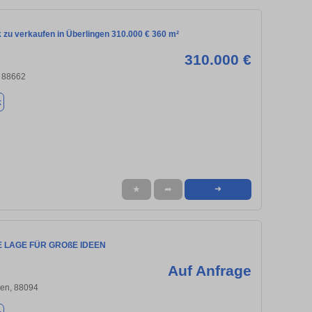
 zu verkaufen in Überlingen 310.000 € 360 m²
310.000 €
, 88662
k
★
➦
➜
 LAGE FÜR GROßE IDEEN
Auf Anfrage
gen, 88094