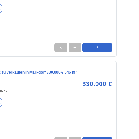
k
★
➦
➜
 zu verkaufen in Markdorf 330.000 € 646 m²
330.000 €
88677
k