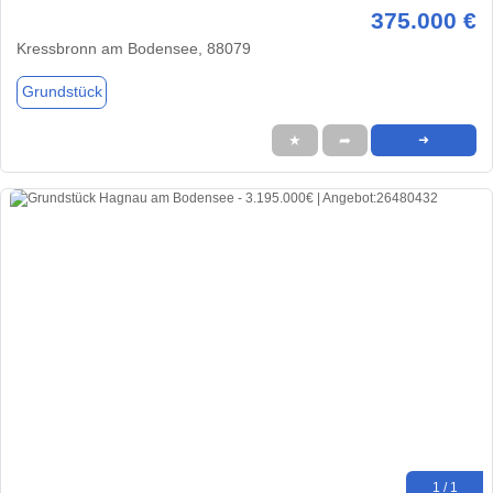
375.000 €
Kressbronn am Bodensee, 88079
Grundstück
★
➦
➜
1 / 1