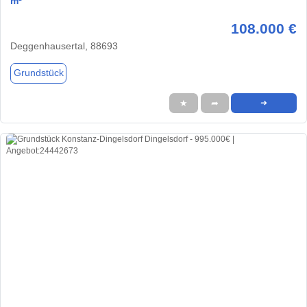
m²
108.000 €
Deggenhausertal, 88693
Grundstück
★
➦
➜