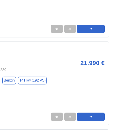
★
➦
➜
21.990 €
8239
Benzin
141 kw (192 PS)
★
➦
➜