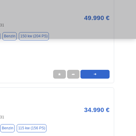
49.990 €
131
Benzin
150 kw (204 PS)
★
➦
➜
34.990 €
131
Benzin
115 kw (156 PS)