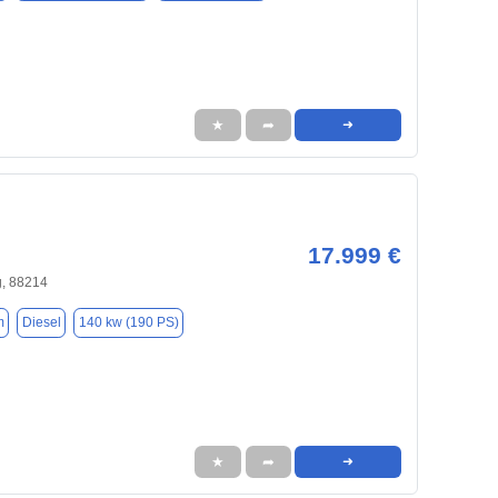
★
➦
➜
17.999 €
, 88214
m
Diesel
140 kw (190 PS)
★
➦
➜