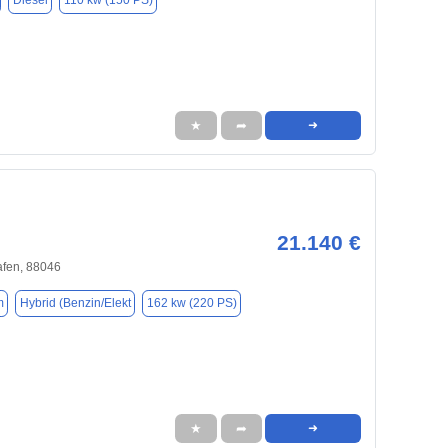
Diesel
110 kw (150 PS)
★
➦
➜
21.140 €
afen, 88046
m
Hybrid (Benzin/Elekt
162 kw (220 PS)
★
➦
➜