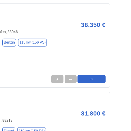
38.350 €
afen, 88046
Benzin
115 kw (156 PS)
★
➦
➜
31.800 €
, 88213