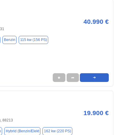
40.990 €
131
Benzin
115 kw (156 PS)
★
➦
➜
19.900 €
, 88213
m
Hybrid (Benzin/Elekt
162 kw (220 PS)