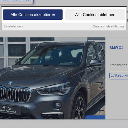
bronn am Bodensee
Finden Sie in Kressbronn am Bodensee I
Alle Cookies akzeptieren
Alle Cookies ablehnen
n Sie in Kressbronn am Bodensee einen BMW X1 Gebrauchtwagen? Entdecken Si
Preisklassen von privat und vom
Einstellungen
Datenschutzerklärung
BMW X1
Kressbronn
178.925 k