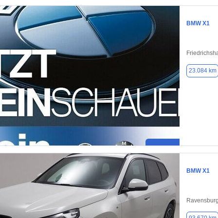
BMW X1
Friedrichsh
23.084 km
BMW X1
Ravensburg