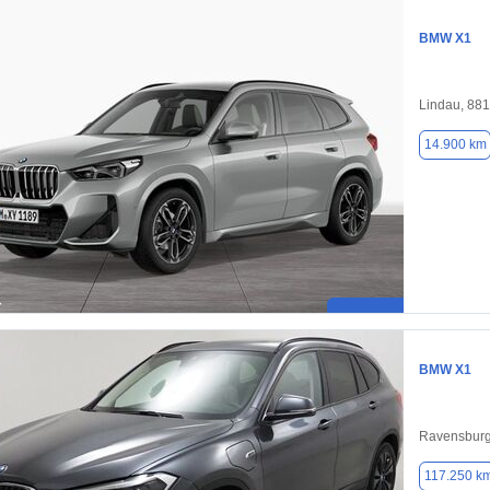
BMW X1
Lindau, 88
14.900 km
BMW X1
Ravensburg
117.250 k