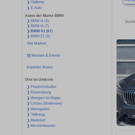
Kress
❯ Oldtimer
❯ E-Auto
Autos der Marke BMW
❯ BMW i4 (3)
Suche
❯ BMW iX (7)
❯ BMW X1 (67)
❯ BMW Z1 (3)
Alle Marken
Messen & Events
Experten finden
Orte im Umkreis
❯ Friedrichshafen
❯ Ravensburg
❯ Wangen im Allgäu
❯ Lindau (Bodensee)
❯ Weingarten
❯ Tettnang
❯ Markdorf
❯ Meckenbeuren