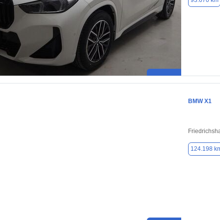
93.670 km
BMW X1
Friedrichsh
124.198 k