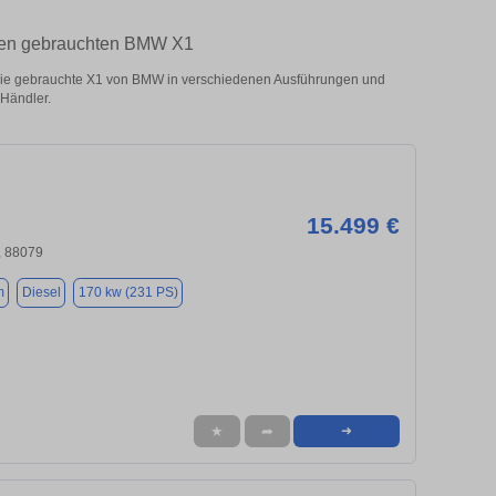
hren gebrauchten BMW X1
e gebrauchte X1 von BMW in verschiedenen Ausführungen und
 Händler.
15.499 €
, 88079
m
Diesel
170 kw (231 PS)
★
➦
➜