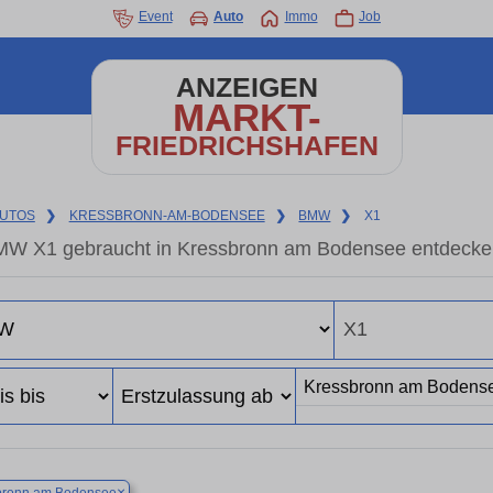
Event
Auto
Immo
Job
ANZEIGEN
MARKT-
FRIEDRICHSHAFEN
UTOS
❯
KRESSBRONN-AM-BODENSEE
❯
BMW
❯
X1
W X1 gebraucht in Kressbronn am Bodensee entdecken
×